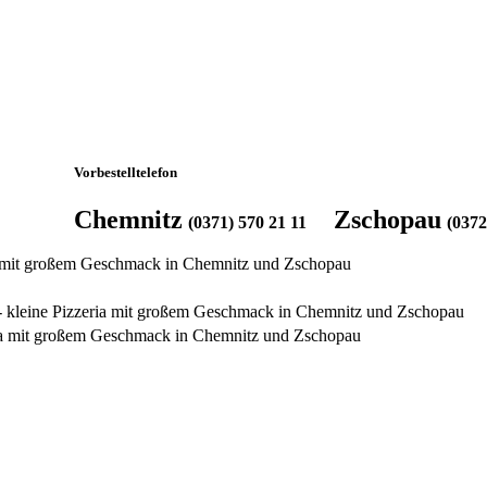
Vorbestelltelefon
Chemnitz
Zschopau
(0371) 570 21 11
(0372