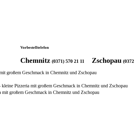
Vorbestelltelefon
Chemnitz
Zschopau
(0371) 570 21 11
(0372